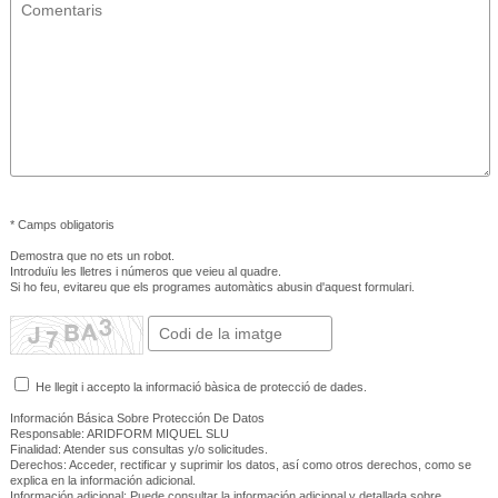
* Camps obligatoris
Demostra que no ets un robot.
Introduïu les lletres i números que veieu al quadre.
Si ho feu, evitareu que els programes automàtics abusin d'aquest formulari.
He llegit i accepto la informació bàsica de protecció de dades.
Información Básica Sobre Protección De Datos
Responsable: ARIDFORM MIQUEL SLU
Finalidad: Atender sus consultas y/o solicitudes.
Derechos: Acceder, rectificar y suprimir los datos, así como otros derechos, como se
explica en la información adicional.
Información adicional: Puede consultar la información adicional y detallada sobre