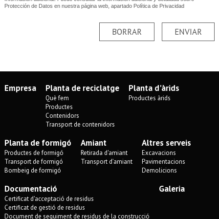
Protección de Datos en nuestra página web, apartado Política de Privacidad
BORRAR
ENVIAR
Empresa
Planta de reciclatge
Planta d'àrids
Què fem
Productes àrids
Productes
Contenidors
Transport de contenidors
Planta de formigó
Amiant
Altres serveis
Productes de formigó
Retirada d'amiant
Excavacions
Transport de formigó
Transport d’amiant
Pavimentacions
Bombeig de formigó
Demolicions
Documentació
Galeria
Certificat d'acceptació de residus
Certificat de gestió de residus
Document de seguiment de residus de la construcció