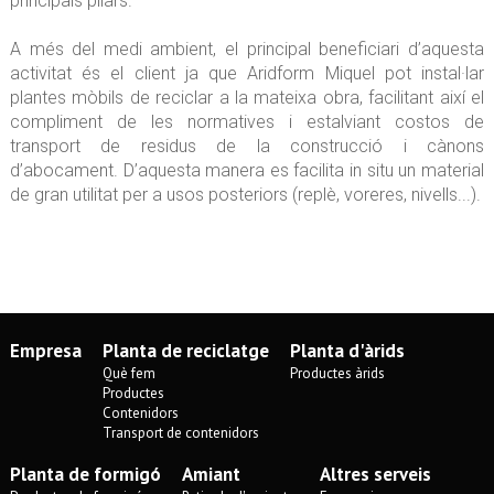
principals pilars.
A més del medi ambient, el principal beneficiari d’aquesta
activitat és el client ja que Aridform Miquel pot instal·lar
plantes mòbils de reciclar a la mateixa obra, facilitant així el
compliment de les normatives i estalviant costos de
transport de residus de la construcció i cànons
d’abocament. D’aquesta manera es facilita in situ un material
de gran utilitat per a usos posteriors (replè, voreres, nivells...).
Empresa
Planta de reciclatge
Planta d'àrids
Què fem
Productes àrids
Productes
Contenidors
Transport de contenidors
Planta de formigó
Amiant
Altres serveis