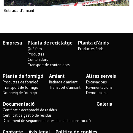
Retirada d’amiant
Empresa
Planta de reciclatge
Planta d'àrids
Què fem
Productes àrids
Productes
Contenidors
Transport de contenidors
Planta de formigó
Amiant
Altres serveis
Productes de formigó
Retirada d'amiant
Excavacions
Transport de formigó
Transport d’amiant
Pavimentacions
Bombeig de formigó
Demolicions
Documentació
Galeria
Certificat d'acceptació de residus
Certificat de gestió de residus
Document de seguiment de residus de la construcció
Contacte
Avís legal
Política de cookies