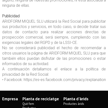
alguno, ninguna de nuestras promociones, ni está asociada a
ninguna de ellas.
Publicidad
ARIDFORM MIQUEL SLU utilizará la Red Social para publicitar
sus productos y servicios, en todo caso, si decide tratar sus
datos de contacto para realizar acciones directas de
prospección comercial, será siempre, cumpliendo con las
exigencias legales del RGPD y de la LSSI-CE.
No se considerará publicidad el hecho de recomendar a
otros usuarios la página de ARIDFORM MIQUEL SLU para que
también ellos puedan disfrutar de las promociones o estar
informados de su actividad.
A continuación detallamos el enlace a la política de
privacidad de la Red Social:
• Facebook: https://es-es.facebook.com/privacy/explanation
Empresa
Planta de reciclatge
Planta d'àrids
Què fem
Productes àrids