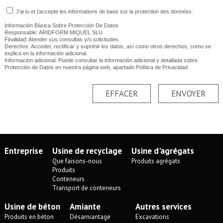
J'ai lu et j'accepte les informations de base sur la protection des données.
Información Básica Sobre Protección De Datos
Responsable: ARIDFORM MIQUEL SLU
Finalidad: Atender sus consultas y/o solicitudes.
Derechos: Acceder, rectificar y suprimir los datos, así como otros derechos, como se
explica en la información adicional.
Información adicional: Puede consultar la información adicional y detallada sobre
Protección de Datos en nuestra página web, apartado Política de Privacidad
EFFACER
ENVOYER
Entreprise
Usine de recyclage
Usine d'agrégats
Que faisons-nous
Produits agrégats
Produits
Conteneurs
Transport de conteneurs
Usine de béton
Amiante
Autres services
Produits en béton
Désamiantage
Excavations