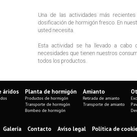
Una de las actividades más recientes
dosificación de hormigón fresco. En nues
usted necesita.
Esta actividad se ha llevado a cabo c
necesidades que tienen nuestros consumi
todos los productos.
e áridos
Planta de hormigón
Amianto
Ot
idos
Productos de hormigón
Retirada de amianto
Exc
Transporte de hormigón
Transporte de amianto
Pav
Bombeo de hormigón
Dem
Galería
Contacto
Avíso legal
Política de cooki