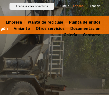
Català
Español
Français
Trabaja con nosotros
Empresa
Planta de reciclaje
Planta de áridos
igón
Amianto
Otros servicios
Documentación
Galería
Contacto