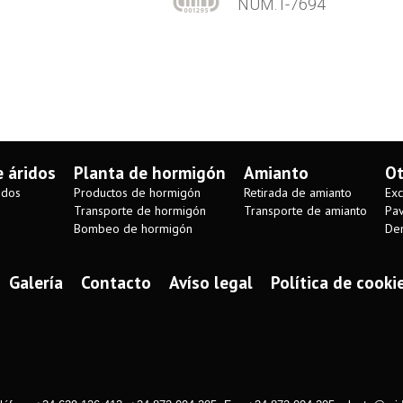
NÚM.T-7694
e áridos
Planta de hormigón
Amianto
Ot
idos
Productos de hormigón
Retirada de amianto
Exc
Transporte de hormigón
Transporte de amianto
Pav
Bombeo de hormigón
Dem
Galería
Contacto
Avíso legal
Política de cooki