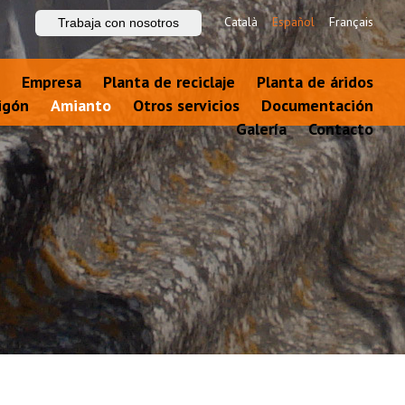
Català
Español
Français
Trabaja con nosotros
Empresa
Planta de reciclaje
Planta de áridos
igón
Amianto
Otros servicios
Documentación
Galería
Contacto